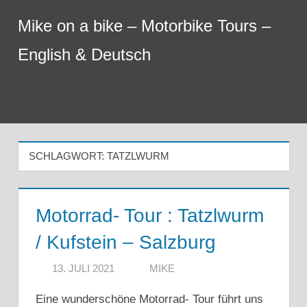
Zum
Mike on a bike – Motorbike Tours –
Inhalt
springen
English & Deutsch
Menu
SCHLAGWORT:
TATZLWURM
Motorrad- Tour : Tatzlwurm
/ Kufstein – Salzburg
13. JULI 2021
MIKE
Eine wunderschöne Motorrad- Tour führt uns