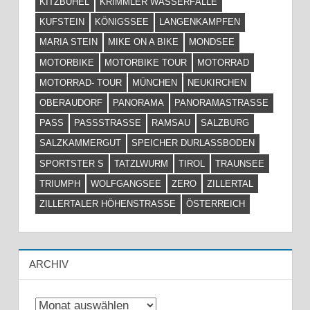
KITZBÜHEL
KRIMMLER WASSERFÄLLE
KUFSTEIN
KÖNIGSSEE
LANGENKAMPFEN
MARIA STEIN
MIKE ON A BIKE
MONDSEE
MOTORBIKE
MOTORBIKE TOUR
MOTORRAD
MOTORRAD- TOUR
MÜNCHEN
NEUKIRCHEN
OBERAUDORF
PANORAMA
PANORAMASTRASSE
PASS
PASSSTRASSE
RAMSAU
SALZBURG
SALZKAMMERGUT
SPEICHER DURLASSBODEN
SPORTSTER S
TATZLWURM
TIROL
TRAUNSEE
TRIUMPH
WOLFGANGSEE
ZERO
ZILLERTAL
ZILLERTALER HÖHENSTRASSE
ÖSTERREICH
ARCHIV
Archiv