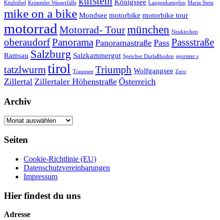
kufstein
Königssee
Kitzbühel
Krimmler Wasserfälle
Langenkampfen
Maria Stein
mike on a bike
Mondsee
motorbike
motorbike tour
motorrad
münchen
Motorrad- Tour
Neukirchen
oberaudorf
Panorama
Passstraße
Panoramastraße
Pass
Salzburg
Ramsau
Salzkammergut
Speicher Durlaßboden
sportster s
tirol
tatzlwurm
Triumph
Wolfgangsee
Traunsee
Zero
Zillertal
Zillertaler Höhenstraße
Österreich
Archiv
Archiv
Seiten
Cookie-Richtlinie (EU)
Datenschutzvereinbarungen
Impressum
Hier findest du uns
Adresse