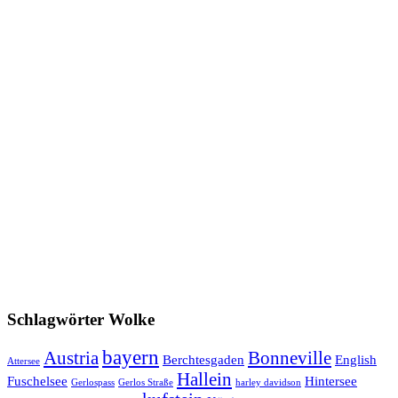
Schlagwörter Wolke
bayern
Austria
Bonneville
Berchtesgaden
English
Attersee
Hallein
Fuschelsee
Hintersee
Gerlospass
Gerlos Straße
harley davidson