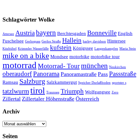
Schlagwörter Wolke
bayern
Austria
Bonneville
Berchtesgaden
English
Attersee
Hallein
Fuschelsee
Hintersee
Gerlospass
Gerlos Straße
harley davidson
kufstein
Königssee
Kitzbühel
Krimmler Wasserfälle
Langenkampfen
Maria Stein
mike on a bike
Mondsee
motorbike
motorbike tour
motorrad
münchen
Motorrad- Tour
Neukirchen
oberaudorf
Panorama
Passstraße
Panoramastraße
Pass
Salzburg
Ramsau
Salzkammergut
Speicher Durlaßboden
sportster s
tirol
tatzlwurm
Triumph
Wolfgangsee
Traunsee
Zero
Zillertal
Zillertaler Höhenstraße
Österreich
Archiv
Archiv
Seiten