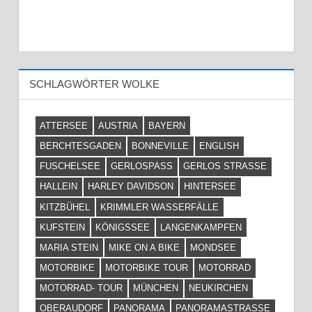
SCHLAGWÖRTER WOLKE
ATTERSEE
AUSTRIA
BAYERN
BERCHTESGADEN
BONNEVILLE
ENGLISH
FUSCHELSEE
GERLOSPASS
GERLOS STRASSE
HALLEIN
HARLEY DAVIDSON
HINTERSEE
KITZBÜHEL
KRIMMLER WASSERFÄLLE
KUFSTEIN
KÖNIGSSEE
LANGENKAMPFEN
MARIA STEIN
MIKE ON A BIKE
MONDSEE
MOTORBIKE
MOTORBIKE TOUR
MOTORRAD
MOTORRAD- TOUR
MÜNCHEN
NEUKIRCHEN
OBERAUDORF
PANORAMA
PANORAMASTRASSE