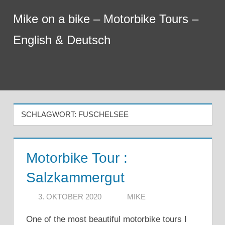
Zum
Mike on a bike – Motorbike Tours –
Inhalt
springen
English & Deutsch
Menu
SCHLAGWORT:
FUSCHELSEE
Motorbike Tour :
Salzkammergut
3. OKTOBER 2020
MIKE
One of the most beautiful motorbike tours I